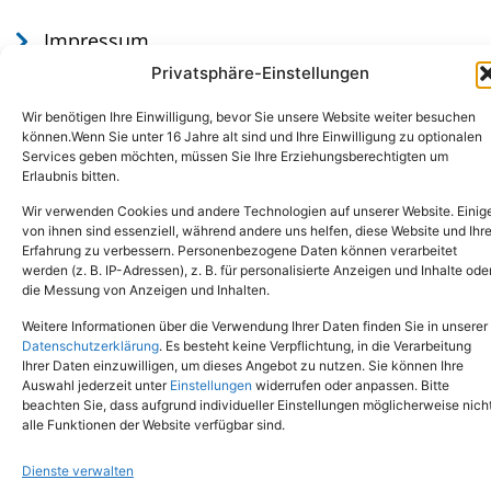
Impressum
Datenschutz
Privatsphäre-Einstellungen
Wir benötigen Ihre Einwilligung, bevor Sie unsere Website weiter besuchen
können.Wenn Sie unter 16 Jahre alt sind und Ihre Einwilligung zu optionalen
Services geben möchten, müssen Sie Ihre Erziehungsberechtigten um
Erlaubnis bitten.
Wir verwenden Cookies und andere Technologien auf unserer Website. Einig
von ihnen sind essenziell, während andere uns helfen, diese Website und Ihr
Erfahrung zu verbessern. Personenbezogene Daten können verarbeitet
werden (z. B. IP-Adressen), z. B. für personalisierte Anzeigen und Inhalte ode
Tel.: (02651) - 77438
info@tierheim-mayen.de
die Messung von Anzeigen und Inhalten.
In der Pluns 1, 56727 Mayen
Weitere Informationen über die Verwendung Ihrer Daten finden Sie in unserer
Datenschutzerklärung
. Es besteht keine Verpflichtung, in die Verarbeitung
Ihrer Daten einzuwilligen, um dieses Angebot zu nutzen. Sie können Ihre
Copyright © 2024. Alle Rechte vorbehalten.
Auswahl jederzeit unter
Einstellungen
widerrufen oder anpassen. Bitte
beachten Sie, dass aufgrund individueller Einstellungen möglicherweise nich
alle Funktionen der Website verfügbar sind.
Dienste verwalten