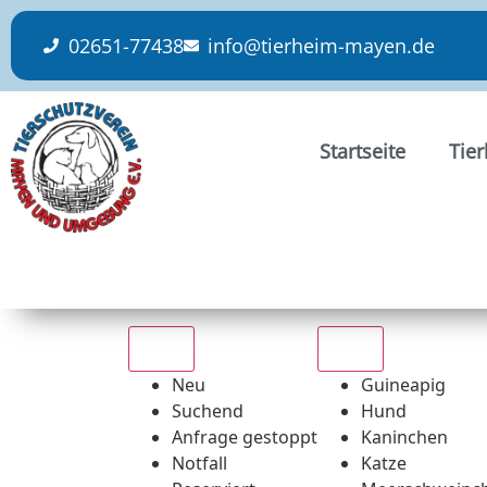
content
02651-77438
info@tierheim-mayen.de
Startseite
Tie
Alle
Alle
Neu
Guineapig
Suchend
Hund
Anfrage gestoppt
Kaninchen
Notfall
Katze