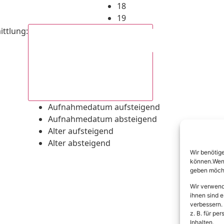
18
19
ittlung
:
Aufnahmedatum absteigend
Aufnahmedatum aufsteigend
Aufnahmedatum absteigend
Alter aufsteigend
Alter absteigend
Wir benötig
können.Wenn 
geben möcht
Wir verwend
ihnen sind e
verbessern.
z. B. für p
Inhalten.