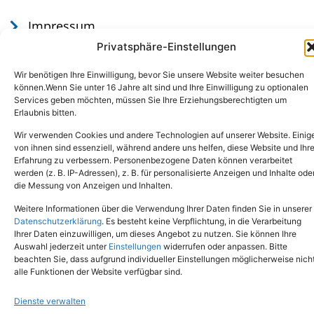
Impressum
Datenschutz
Privatsphäre-Einstellungen
Wir benötigen Ihre Einwilligung, bevor Sie unsere Website weiter besuchen
können.Wenn Sie unter 16 Jahre alt sind und Ihre Einwilligung zu optionalen
Services geben möchten, müssen Sie Ihre Erziehungsberechtigten um
Erlaubnis bitten.
Wir verwenden Cookies und andere Technologien auf unserer Website. Einig
von ihnen sind essenziell, während andere uns helfen, diese Website und Ihr
Erfahrung zu verbessern. Personenbezogene Daten können verarbeitet
werden (z. B. IP-Adressen), z. B. für personalisierte Anzeigen und Inhalte ode
Tel.: (02651) - 77438
info@tierheim-mayen.de
die Messung von Anzeigen und Inhalten.
In der Pluns 1, 56727 Mayen
Weitere Informationen über die Verwendung Ihrer Daten finden Sie in unserer
Datenschutzerklärung
. Es besteht keine Verpflichtung, in die Verarbeitung
Ihrer Daten einzuwilligen, um dieses Angebot zu nutzen. Sie können Ihre
Copyright © 2024. Alle Rechte vorbehalten.
Auswahl jederzeit unter
Einstellungen
widerrufen oder anpassen. Bitte
beachten Sie, dass aufgrund individueller Einstellungen möglicherweise nich
alle Funktionen der Website verfügbar sind.
Dienste verwalten