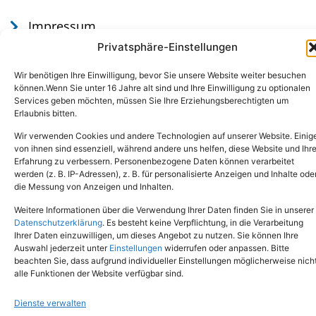
Impressum
Datenschutz
Privatsphäre-Einstellungen
Wir benötigen Ihre Einwilligung, bevor Sie unsere Website weiter besuchen
können.Wenn Sie unter 16 Jahre alt sind und Ihre Einwilligung zu optionalen
Services geben möchten, müssen Sie Ihre Erziehungsberechtigten um
Erlaubnis bitten.
Wir verwenden Cookies und andere Technologien auf unserer Website. Einig
von ihnen sind essenziell, während andere uns helfen, diese Website und Ihr
Erfahrung zu verbessern. Personenbezogene Daten können verarbeitet
werden (z. B. IP-Adressen), z. B. für personalisierte Anzeigen und Inhalte ode
Tel.: (02651) - 77438
info@tierheim-mayen.de
die Messung von Anzeigen und Inhalten.
In der Pluns 1, 56727 Mayen
Weitere Informationen über die Verwendung Ihrer Daten finden Sie in unserer
Datenschutzerklärung
. Es besteht keine Verpflichtung, in die Verarbeitung
Ihrer Daten einzuwilligen, um dieses Angebot zu nutzen. Sie können Ihre
Copyright © 2024. Alle Rechte vorbehalten.
Auswahl jederzeit unter
Einstellungen
widerrufen oder anpassen. Bitte
beachten Sie, dass aufgrund individueller Einstellungen möglicherweise nich
alle Funktionen der Website verfügbar sind.
Dienste verwalten