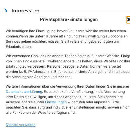
Impressum
Datenschutz
Privatsphäre-Einstellungen
Wir benötigen Ihre Einwilligung, bevor Sie unsere Website weiter besuchen
können.Wenn Sie unter 16 Jahre alt sind und Ihre Einwilligung zu optionalen
Services geben möchten, müssen Sie Ihre Erziehungsberechtigten um
Erlaubnis bitten.
Wir verwenden Cookies und andere Technologien auf unserer Website. Einig
von ihnen sind essenziell, während andere uns helfen, diese Website und Ihr
Erfahrung zu verbessern. Personenbezogene Daten können verarbeitet
werden (z. B. IP-Adressen), z. B. für personalisierte Anzeigen und Inhalte ode
Tel.: (02651) - 77438
info@tierheim-mayen.de
die Messung von Anzeigen und Inhalten.
In der Pluns 1, 56727 Mayen
Weitere Informationen über die Verwendung Ihrer Daten finden Sie in unserer
Datenschutzerklärung
. Es besteht keine Verpflichtung, in die Verarbeitung
Ihrer Daten einzuwilligen, um dieses Angebot zu nutzen. Sie können Ihre
Copyright © 2024. Alle Rechte vorbehalten.
Auswahl jederzeit unter
Einstellungen
widerrufen oder anpassen. Bitte
beachten Sie, dass aufgrund individueller Einstellungen möglicherweise nich
alle Funktionen der Website verfügbar sind.
Dienste verwalten