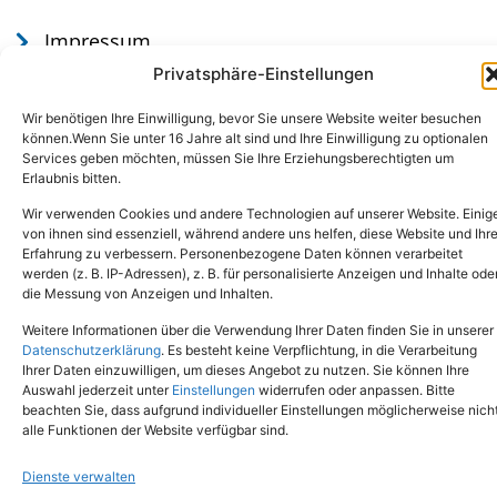
Impressum
Datenschutz
Privatsphäre-Einstellungen
Wir benötigen Ihre Einwilligung, bevor Sie unsere Website weiter besuchen
können.Wenn Sie unter 16 Jahre alt sind und Ihre Einwilligung zu optionalen
Services geben möchten, müssen Sie Ihre Erziehungsberechtigten um
Erlaubnis bitten.
Wir verwenden Cookies und andere Technologien auf unserer Website. Einig
von ihnen sind essenziell, während andere uns helfen, diese Website und Ihr
Erfahrung zu verbessern. Personenbezogene Daten können verarbeitet
werden (z. B. IP-Adressen), z. B. für personalisierte Anzeigen und Inhalte ode
Tel.: (02651) - 77438
info@tierheim-mayen.de
die Messung von Anzeigen und Inhalten.
In der Pluns 1, 56727 Mayen
Weitere Informationen über die Verwendung Ihrer Daten finden Sie in unserer
Datenschutzerklärung
. Es besteht keine Verpflichtung, in die Verarbeitung
Ihrer Daten einzuwilligen, um dieses Angebot zu nutzen. Sie können Ihre
Copyright © 2024. Alle Rechte vorbehalten.
Auswahl jederzeit unter
Einstellungen
widerrufen oder anpassen. Bitte
beachten Sie, dass aufgrund individueller Einstellungen möglicherweise nich
alle Funktionen der Website verfügbar sind.
Dienste verwalten