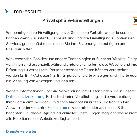
Impressum
Datenschutz
Privatsphäre-Einstellungen
Wir benötigen Ihre Einwilligung, bevor Sie unsere Website weiter besuchen
können.Wenn Sie unter 16 Jahre alt sind und Ihre Einwilligung zu optionalen
Services geben möchten, müssen Sie Ihre Erziehungsberechtigten um
Erlaubnis bitten.
Wir verwenden Cookies und andere Technologien auf unserer Website. Einig
von ihnen sind essenziell, während andere uns helfen, diese Website und Ihr
Erfahrung zu verbessern. Personenbezogene Daten können verarbeitet
werden (z. B. IP-Adressen), z. B. für personalisierte Anzeigen und Inhalte ode
Tel.: (02651) - 77438
info@tierheim-mayen.de
die Messung von Anzeigen und Inhalten.
In der Pluns 1, 56727 Mayen
Weitere Informationen über die Verwendung Ihrer Daten finden Sie in unserer
Datenschutzerklärung
. Es besteht keine Verpflichtung, in die Verarbeitung
Ihrer Daten einzuwilligen, um dieses Angebot zu nutzen. Sie können Ihre
Copyright © 2024. Alle Rechte vorbehalten.
Auswahl jederzeit unter
Einstellungen
widerrufen oder anpassen. Bitte
beachten Sie, dass aufgrund individueller Einstellungen möglicherweise nich
alle Funktionen der Website verfügbar sind.
Dienste verwalten