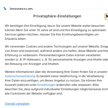
Impressum
Datenschutz
Privatsphäre-Einstellungen
Wir benötigen Ihre Einwilligung, bevor Sie unsere Website weiter besuchen
können.Wenn Sie unter 16 Jahre alt sind und Ihre Einwilligung zu optionalen
Services geben möchten, müssen Sie Ihre Erziehungsberechtigten um
Erlaubnis bitten.
Wir verwenden Cookies und andere Technologien auf unserer Website. Einig
von ihnen sind essenziell, während andere uns helfen, diese Website und Ihr
Erfahrung zu verbessern. Personenbezogene Daten können verarbeitet
werden (z. B. IP-Adressen), z. B. für personalisierte Anzeigen und Inhalte ode
Tel.: (02651) - 77438
info@tierheim-mayen.de
die Messung von Anzeigen und Inhalten.
In der Pluns 1, 56727 Mayen
Weitere Informationen über die Verwendung Ihrer Daten finden Sie in unserer
Datenschutzerklärung
. Es besteht keine Verpflichtung, in die Verarbeitung
Ihrer Daten einzuwilligen, um dieses Angebot zu nutzen. Sie können Ihre
Copyright © 2024. Alle Rechte vorbehalten.
Auswahl jederzeit unter
Einstellungen
widerrufen oder anpassen. Bitte
beachten Sie, dass aufgrund individueller Einstellungen möglicherweise nich
alle Funktionen der Website verfügbar sind.
Dienste verwalten