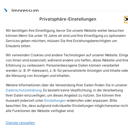
Impressum
Datenschutz
Privatsphäre-Einstellungen
Wir benötigen Ihre Einwilligung, bevor Sie unsere Website weiter besuchen
können.Wenn Sie unter 16 Jahre alt sind und Ihre Einwilligung zu optionalen
Services geben möchten, müssen Sie Ihre Erziehungsberechtigten um
Erlaubnis bitten.
Wir verwenden Cookies und andere Technologien auf unserer Website. Einig
von ihnen sind essenziell, während andere uns helfen, diese Website und Ihr
Erfahrung zu verbessern. Personenbezogene Daten können verarbeitet
werden (z. B. IP-Adressen), z. B. für personalisierte Anzeigen und Inhalte ode
Tel.: (02651) - 77438
info@tierheim-mayen.de
die Messung von Anzeigen und Inhalten.
In der Pluns 1, 56727 Mayen
Weitere Informationen über die Verwendung Ihrer Daten finden Sie in unserer
Datenschutzerklärung
. Es besteht keine Verpflichtung, in die Verarbeitung
Ihrer Daten einzuwilligen, um dieses Angebot zu nutzen. Sie können Ihre
Copyright © 2024. Alle Rechte vorbehalten.
Auswahl jederzeit unter
Einstellungen
widerrufen oder anpassen. Bitte
beachten Sie, dass aufgrund individueller Einstellungen möglicherweise nich
alle Funktionen der Website verfügbar sind.
Dienste verwalten