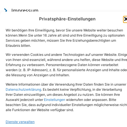
Impressum
Datenschutz
Privatsphäre-Einstellungen
Wir benötigen Ihre Einwilligung, bevor Sie unsere Website weiter besuchen
können.Wenn Sie unter 16 Jahre alt sind und Ihre Einwilligung zu optionalen
Services geben möchten, müssen Sie Ihre Erziehungsberechtigten um
Erlaubnis bitten.
Wir verwenden Cookies und andere Technologien auf unserer Website. Einig
von ihnen sind essenziell, während andere uns helfen, diese Website und Ihr
Erfahrung zu verbessern. Personenbezogene Daten können verarbeitet
werden (z. B. IP-Adressen), z. B. für personalisierte Anzeigen und Inhalte ode
Tel.: (02651) - 77438
info@tierheim-mayen.de
die Messung von Anzeigen und Inhalten.
In der Pluns 1, 56727 Mayen
Weitere Informationen über die Verwendung Ihrer Daten finden Sie in unserer
Datenschutzerklärung
. Es besteht keine Verpflichtung, in die Verarbeitung
Ihrer Daten einzuwilligen, um dieses Angebot zu nutzen. Sie können Ihre
Copyright © 2024. Alle Rechte vorbehalten.
Auswahl jederzeit unter
Einstellungen
widerrufen oder anpassen. Bitte
beachten Sie, dass aufgrund individueller Einstellungen möglicherweise nich
alle Funktionen der Website verfügbar sind.
Dienste verwalten