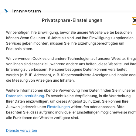
Impressum
Datenschutz
Privatsphäre-Einstellungen
Wir benötigen Ihre Einwilligung, bevor Sie unsere Website weiter besuchen
können.Wenn Sie unter 16 Jahre alt sind und Ihre Einwilligung zu optionalen
Services geben möchten, müssen Sie Ihre Erziehungsberechtigten um
Erlaubnis bitten.
Wir verwenden Cookies und andere Technologien auf unserer Website. Einig
von ihnen sind essenziell, während andere uns helfen, diese Website und Ihr
Erfahrung zu verbessern. Personenbezogene Daten können verarbeitet
werden (z. B. IP-Adressen), z. B. für personalisierte Anzeigen und Inhalte ode
Tel.: (02651) - 77438
info@tierheim-mayen.de
die Messung von Anzeigen und Inhalten.
In der Pluns 1, 56727 Mayen
Weitere Informationen über die Verwendung Ihrer Daten finden Sie in unserer
Datenschutzerklärung
. Es besteht keine Verpflichtung, in die Verarbeitung
Ihrer Daten einzuwilligen, um dieses Angebot zu nutzen. Sie können Ihre
Copyright © 2024. Alle Rechte vorbehalten.
Auswahl jederzeit unter
Einstellungen
widerrufen oder anpassen. Bitte
beachten Sie, dass aufgrund individueller Einstellungen möglicherweise nich
alle Funktionen der Website verfügbar sind.
Dienste verwalten