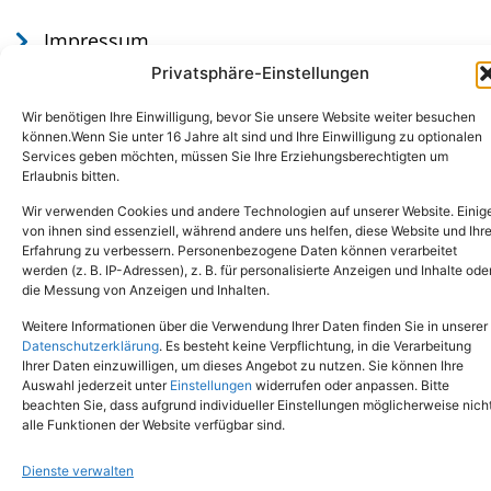
Impressum
Datenschutz
Privatsphäre-Einstellungen
Wir benötigen Ihre Einwilligung, bevor Sie unsere Website weiter besuchen
können.Wenn Sie unter 16 Jahre alt sind und Ihre Einwilligung zu optionalen
Services geben möchten, müssen Sie Ihre Erziehungsberechtigten um
Erlaubnis bitten.
Wir verwenden Cookies und andere Technologien auf unserer Website. Einig
von ihnen sind essenziell, während andere uns helfen, diese Website und Ihr
Erfahrung zu verbessern. Personenbezogene Daten können verarbeitet
werden (z. B. IP-Adressen), z. B. für personalisierte Anzeigen und Inhalte ode
Tel.: (02651) - 77438
info@tierheim-mayen.de
die Messung von Anzeigen und Inhalten.
In der Pluns 1, 56727 Mayen
Weitere Informationen über die Verwendung Ihrer Daten finden Sie in unserer
Datenschutzerklärung
. Es besteht keine Verpflichtung, in die Verarbeitung
Ihrer Daten einzuwilligen, um dieses Angebot zu nutzen. Sie können Ihre
Copyright © 2024. Alle Rechte vorbehalten.
Auswahl jederzeit unter
Einstellungen
widerrufen oder anpassen. Bitte
beachten Sie, dass aufgrund individueller Einstellungen möglicherweise nich
alle Funktionen der Website verfügbar sind.
Dienste verwalten