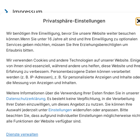
Impressum
Datenschutz
Privatsphäre-Einstellungen
Wir benötigen Ihre Einwilligung, bevor Sie unsere Website weiter besuchen
können.Wenn Sie unter 16 Jahre alt sind und Ihre Einwilligung zu optionalen
Services geben möchten, müssen Sie Ihre Erziehungsberechtigten um
Erlaubnis bitten.
Wir verwenden Cookies und andere Technologien auf unserer Website. Einig
von ihnen sind essenziell, während andere uns helfen, diese Website und Ihr
Erfahrung zu verbessern. Personenbezogene Daten können verarbeitet
werden (z. B. IP-Adressen), z. B. für personalisierte Anzeigen und Inhalte ode
Tel.: (02651) - 77438
info@tierheim-mayen.de
die Messung von Anzeigen und Inhalten.
In der Pluns 1, 56727 Mayen
Weitere Informationen über die Verwendung Ihrer Daten finden Sie in unserer
Datenschutzerklärung
. Es besteht keine Verpflichtung, in die Verarbeitung
Ihrer Daten einzuwilligen, um dieses Angebot zu nutzen. Sie können Ihre
Copyright © 2024. Alle Rechte vorbehalten.
Auswahl jederzeit unter
Einstellungen
widerrufen oder anpassen. Bitte
beachten Sie, dass aufgrund individueller Einstellungen möglicherweise nich
alle Funktionen der Website verfügbar sind.
Dienste verwalten