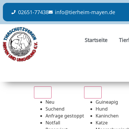
content
02651-77438
info@tierheim-mayen.de
Startseite
Tie
Alle
Alle
Neu
Guineapig
Suchend
Hund
Anfrage gestoppt
Kaninchen
Notfall
Katze