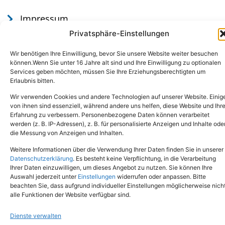
Impressum
Datenschutz
Privatsphäre-Einstellungen
Wir benötigen Ihre Einwilligung, bevor Sie unsere Website weiter besuchen
können.Wenn Sie unter 16 Jahre alt sind und Ihre Einwilligung zu optionalen
Services geben möchten, müssen Sie Ihre Erziehungsberechtigten um
Erlaubnis bitten.
Wir verwenden Cookies und andere Technologien auf unserer Website. Einig
von ihnen sind essenziell, während andere uns helfen, diese Website und Ihr
Erfahrung zu verbessern. Personenbezogene Daten können verarbeitet
werden (z. B. IP-Adressen), z. B. für personalisierte Anzeigen und Inhalte ode
Tel.: (02651) - 77438
info@tierheim-mayen.de
die Messung von Anzeigen und Inhalten.
In der Pluns 1, 56727 Mayen
Weitere Informationen über die Verwendung Ihrer Daten finden Sie in unserer
Datenschutzerklärung
. Es besteht keine Verpflichtung, in die Verarbeitung
Ihrer Daten einzuwilligen, um dieses Angebot zu nutzen. Sie können Ihre
Copyright © 2024. Alle Rechte vorbehalten.
Auswahl jederzeit unter
Einstellungen
widerrufen oder anpassen. Bitte
beachten Sie, dass aufgrund individueller Einstellungen möglicherweise nich
alle Funktionen der Website verfügbar sind.
Dienste verwalten