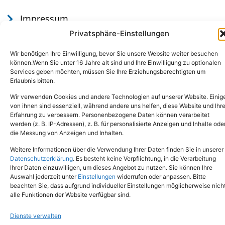
Impressum
Datenschutz
Privatsphäre-Einstellungen
Wir benötigen Ihre Einwilligung, bevor Sie unsere Website weiter besuchen
können.Wenn Sie unter 16 Jahre alt sind und Ihre Einwilligung zu optionalen
Services geben möchten, müssen Sie Ihre Erziehungsberechtigten um
Erlaubnis bitten.
Wir verwenden Cookies und andere Technologien auf unserer Website. Einig
von ihnen sind essenziell, während andere uns helfen, diese Website und Ihr
Erfahrung zu verbessern. Personenbezogene Daten können verarbeitet
werden (z. B. IP-Adressen), z. B. für personalisierte Anzeigen und Inhalte ode
Tel.: (02651) - 77438
info@tierheim-mayen.de
die Messung von Anzeigen und Inhalten.
In der Pluns 1, 56727 Mayen
Weitere Informationen über die Verwendung Ihrer Daten finden Sie in unserer
Datenschutzerklärung
. Es besteht keine Verpflichtung, in die Verarbeitung
Ihrer Daten einzuwilligen, um dieses Angebot zu nutzen. Sie können Ihre
Copyright © 2024. Alle Rechte vorbehalten.
Auswahl jederzeit unter
Einstellungen
widerrufen oder anpassen. Bitte
beachten Sie, dass aufgrund individueller Einstellungen möglicherweise nich
alle Funktionen der Website verfügbar sind.
Dienste verwalten