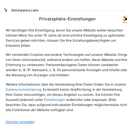
Impressum
Datenschutz
Privatsphäre-Einstellungen
Wir benötigen Ihre Einwilligung, bevor Sie unsere Website weiter besuchen
können.Wenn Sie unter 16 Jahre alt sind und Ihre Einwilligung zu optionalen
Services geben möchten, müssen Sie Ihre Erziehungsberechtigten um
Erlaubnis bitten.
Wir verwenden Cookies und andere Technologien auf unserer Website. Einig
von ihnen sind essenziell, während andere uns helfen, diese Website und Ihr
Erfahrung zu verbessern. Personenbezogene Daten können verarbeitet
werden (z. B. IP-Adressen), z. B. für personalisierte Anzeigen und Inhalte ode
Tel.: (02651) - 77438
info@tierheim-mayen.de
die Messung von Anzeigen und Inhalten.
In der Pluns 1, 56727 Mayen
Weitere Informationen über die Verwendung Ihrer Daten finden Sie in unserer
Datenschutzerklärung
. Es besteht keine Verpflichtung, in die Verarbeitung
Ihrer Daten einzuwilligen, um dieses Angebot zu nutzen. Sie können Ihre
Copyright © 2024. Alle Rechte vorbehalten.
Auswahl jederzeit unter
Einstellungen
widerrufen oder anpassen. Bitte
beachten Sie, dass aufgrund individueller Einstellungen möglicherweise nich
alle Funktionen der Website verfügbar sind.
Dienste verwalten