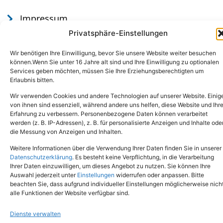
Impressum
Datenschutz
Privatsphäre-Einstellungen
Wir benötigen Ihre Einwilligung, bevor Sie unsere Website weiter besuchen
können.Wenn Sie unter 16 Jahre alt sind und Ihre Einwilligung zu optionalen
Services geben möchten, müssen Sie Ihre Erziehungsberechtigten um
Erlaubnis bitten.
Wir verwenden Cookies und andere Technologien auf unserer Website. Einig
von ihnen sind essenziell, während andere uns helfen, diese Website und Ihr
Erfahrung zu verbessern. Personenbezogene Daten können verarbeitet
werden (z. B. IP-Adressen), z. B. für personalisierte Anzeigen und Inhalte ode
Tel.: (02651) - 77438
info@tierheim-mayen.de
die Messung von Anzeigen und Inhalten.
In der Pluns 1, 56727 Mayen
Weitere Informationen über die Verwendung Ihrer Daten finden Sie in unserer
Datenschutzerklärung
. Es besteht keine Verpflichtung, in die Verarbeitung
Ihrer Daten einzuwilligen, um dieses Angebot zu nutzen. Sie können Ihre
Copyright © 2024. Alle Rechte vorbehalten.
Auswahl jederzeit unter
Einstellungen
widerrufen oder anpassen. Bitte
beachten Sie, dass aufgrund individueller Einstellungen möglicherweise nich
alle Funktionen der Website verfügbar sind.
Dienste verwalten