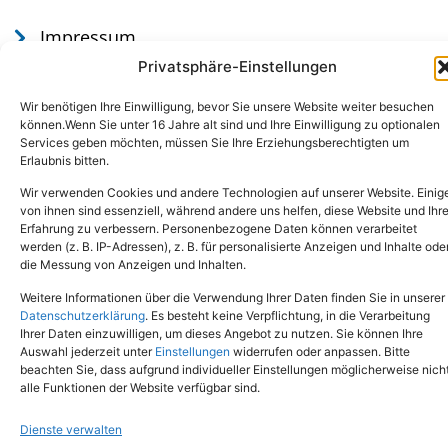
Impressum
Datenschutz
Privatsphäre-Einstellungen
Wir benötigen Ihre Einwilligung, bevor Sie unsere Website weiter besuchen
können.Wenn Sie unter 16 Jahre alt sind und Ihre Einwilligung zu optionalen
Services geben möchten, müssen Sie Ihre Erziehungsberechtigten um
Erlaubnis bitten.
Wir verwenden Cookies und andere Technologien auf unserer Website. Einig
von ihnen sind essenziell, während andere uns helfen, diese Website und Ihr
Erfahrung zu verbessern. Personenbezogene Daten können verarbeitet
werden (z. B. IP-Adressen), z. B. für personalisierte Anzeigen und Inhalte ode
Tel.: (02651) - 77438
info@tierheim-mayen.de
die Messung von Anzeigen und Inhalten.
In der Pluns 1, 56727 Mayen
Weitere Informationen über die Verwendung Ihrer Daten finden Sie in unserer
Datenschutzerklärung
. Es besteht keine Verpflichtung, in die Verarbeitung
Ihrer Daten einzuwilligen, um dieses Angebot zu nutzen. Sie können Ihre
Copyright © 2024. Alle Rechte vorbehalten.
Auswahl jederzeit unter
Einstellungen
widerrufen oder anpassen. Bitte
beachten Sie, dass aufgrund individueller Einstellungen möglicherweise nich
alle Funktionen der Website verfügbar sind.
Dienste verwalten