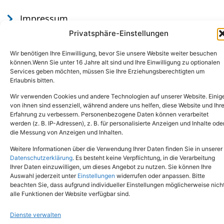
Impressum
Datenschutz
Privatsphäre-Einstellungen
Wir benötigen Ihre Einwilligung, bevor Sie unsere Website weiter besuchen
können.Wenn Sie unter 16 Jahre alt sind und Ihre Einwilligung zu optionalen
Services geben möchten, müssen Sie Ihre Erziehungsberechtigten um
Erlaubnis bitten.
Wir verwenden Cookies und andere Technologien auf unserer Website. Einig
von ihnen sind essenziell, während andere uns helfen, diese Website und Ihr
Erfahrung zu verbessern. Personenbezogene Daten können verarbeitet
werden (z. B. IP-Adressen), z. B. für personalisierte Anzeigen und Inhalte ode
Tel.: (02651) - 77438
info@tierheim-mayen.de
die Messung von Anzeigen und Inhalten.
In der Pluns 1, 56727 Mayen
Weitere Informationen über die Verwendung Ihrer Daten finden Sie in unserer
Datenschutzerklärung
. Es besteht keine Verpflichtung, in die Verarbeitung
Ihrer Daten einzuwilligen, um dieses Angebot zu nutzen. Sie können Ihre
Copyright © 2024. Alle Rechte vorbehalten.
Auswahl jederzeit unter
Einstellungen
widerrufen oder anpassen. Bitte
beachten Sie, dass aufgrund individueller Einstellungen möglicherweise nich
alle Funktionen der Website verfügbar sind.
Dienste verwalten