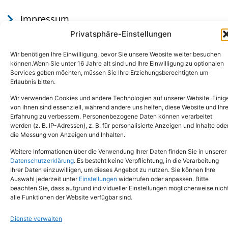
Impressum
Datenschutz
Privatsphäre-Einstellungen
Wir benötigen Ihre Einwilligung, bevor Sie unsere Website weiter besuchen
können.Wenn Sie unter 16 Jahre alt sind und Ihre Einwilligung zu optionalen
Services geben möchten, müssen Sie Ihre Erziehungsberechtigten um
Erlaubnis bitten.
Wir verwenden Cookies und andere Technologien auf unserer Website. Einig
von ihnen sind essenziell, während andere uns helfen, diese Website und Ihr
Erfahrung zu verbessern. Personenbezogene Daten können verarbeitet
werden (z. B. IP-Adressen), z. B. für personalisierte Anzeigen und Inhalte ode
Tel.: (02651) - 77438
info@tierheim-mayen.de
die Messung von Anzeigen und Inhalten.
In der Pluns 1, 56727 Mayen
Weitere Informationen über die Verwendung Ihrer Daten finden Sie in unserer
Datenschutzerklärung
. Es besteht keine Verpflichtung, in die Verarbeitung
Ihrer Daten einzuwilligen, um dieses Angebot zu nutzen. Sie können Ihre
Copyright © 2024. Alle Rechte vorbehalten.
Auswahl jederzeit unter
Einstellungen
widerrufen oder anpassen. Bitte
beachten Sie, dass aufgrund individueller Einstellungen möglicherweise nich
alle Funktionen der Website verfügbar sind.
Dienste verwalten