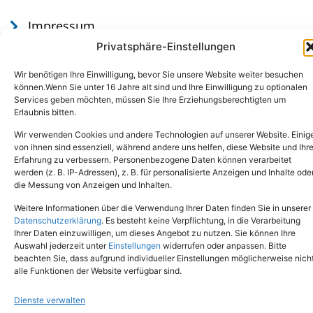
Impressum
Datenschutz
Privatsphäre-Einstellungen
Wir benötigen Ihre Einwilligung, bevor Sie unsere Website weiter besuchen
können.Wenn Sie unter 16 Jahre alt sind und Ihre Einwilligung zu optionalen
Services geben möchten, müssen Sie Ihre Erziehungsberechtigten um
Erlaubnis bitten.
Wir verwenden Cookies und andere Technologien auf unserer Website. Einig
von ihnen sind essenziell, während andere uns helfen, diese Website und Ihr
Erfahrung zu verbessern. Personenbezogene Daten können verarbeitet
werden (z. B. IP-Adressen), z. B. für personalisierte Anzeigen und Inhalte ode
Tel.: (02651) - 77438
info@tierheim-mayen.de
die Messung von Anzeigen und Inhalten.
In der Pluns 1, 56727 Mayen
Weitere Informationen über die Verwendung Ihrer Daten finden Sie in unserer
Datenschutzerklärung
. Es besteht keine Verpflichtung, in die Verarbeitung
Ihrer Daten einzuwilligen, um dieses Angebot zu nutzen. Sie können Ihre
Copyright © 2024. Alle Rechte vorbehalten.
Auswahl jederzeit unter
Einstellungen
widerrufen oder anpassen. Bitte
beachten Sie, dass aufgrund individueller Einstellungen möglicherweise nich
alle Funktionen der Website verfügbar sind.
Dienste verwalten