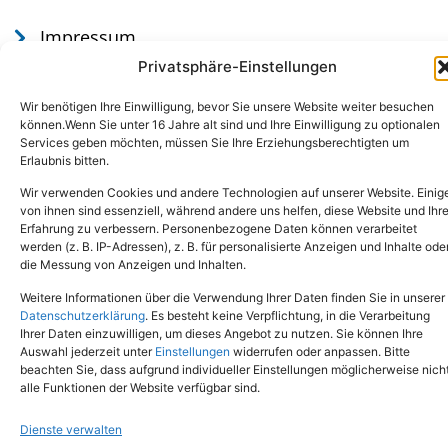
Impressum
Datenschutz
Privatsphäre-Einstellungen
Wir benötigen Ihre Einwilligung, bevor Sie unsere Website weiter besuchen
können.Wenn Sie unter 16 Jahre alt sind und Ihre Einwilligung zu optionalen
Services geben möchten, müssen Sie Ihre Erziehungsberechtigten um
Erlaubnis bitten.
Wir verwenden Cookies und andere Technologien auf unserer Website. Einig
von ihnen sind essenziell, während andere uns helfen, diese Website und Ihr
Erfahrung zu verbessern. Personenbezogene Daten können verarbeitet
werden (z. B. IP-Adressen), z. B. für personalisierte Anzeigen und Inhalte ode
Tel.: (02651) - 77438
info@tierheim-mayen.de
die Messung von Anzeigen und Inhalten.
In der Pluns 1, 56727 Mayen
Weitere Informationen über die Verwendung Ihrer Daten finden Sie in unserer
Datenschutzerklärung
. Es besteht keine Verpflichtung, in die Verarbeitung
Ihrer Daten einzuwilligen, um dieses Angebot zu nutzen. Sie können Ihre
Copyright © 2024. Alle Rechte vorbehalten.
Auswahl jederzeit unter
Einstellungen
widerrufen oder anpassen. Bitte
beachten Sie, dass aufgrund individueller Einstellungen möglicherweise nich
alle Funktionen der Website verfügbar sind.
Dienste verwalten