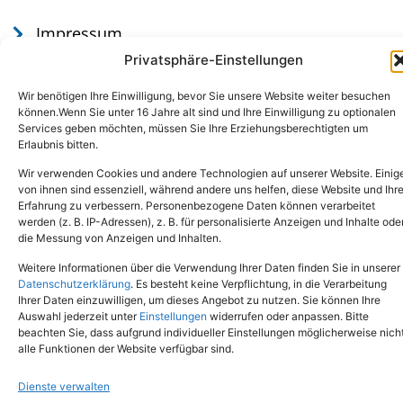
Impressum
Datenschutz
Privatsphäre-Einstellungen
Wir benötigen Ihre Einwilligung, bevor Sie unsere Website weiter besuchen
können.Wenn Sie unter 16 Jahre alt sind und Ihre Einwilligung zu optionalen
Services geben möchten, müssen Sie Ihre Erziehungsberechtigten um
Erlaubnis bitten.
Wir verwenden Cookies und andere Technologien auf unserer Website. Einig
von ihnen sind essenziell, während andere uns helfen, diese Website und Ihr
Erfahrung zu verbessern. Personenbezogene Daten können verarbeitet
werden (z. B. IP-Adressen), z. B. für personalisierte Anzeigen und Inhalte ode
Tel.: (02651) - 77438
info@tierheim-mayen.de
die Messung von Anzeigen und Inhalten.
In der Pluns 1, 56727 Mayen
Weitere Informationen über die Verwendung Ihrer Daten finden Sie in unserer
Datenschutzerklärung
. Es besteht keine Verpflichtung, in die Verarbeitung
Ihrer Daten einzuwilligen, um dieses Angebot zu nutzen. Sie können Ihre
Copyright © 2024. Alle Rechte vorbehalten.
Auswahl jederzeit unter
Einstellungen
widerrufen oder anpassen. Bitte
beachten Sie, dass aufgrund individueller Einstellungen möglicherweise nich
alle Funktionen der Website verfügbar sind.
Dienste verwalten