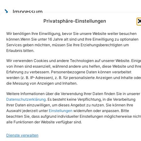
Impressum
Datenschutz
Privatsphäre-Einstellungen
Wir benötigen Ihre Einwilligung, bevor Sie unsere Website weiter besuchen
können.Wenn Sie unter 16 Jahre alt sind und Ihre Einwilligung zu optionalen
Services geben möchten, müssen Sie Ihre Erziehungsberechtigten um
Erlaubnis bitten.
Wir verwenden Cookies und andere Technologien auf unserer Website. Einig
von ihnen sind essenziell, während andere uns helfen, diese Website und Ihr
Erfahrung zu verbessern. Personenbezogene Daten können verarbeitet
werden (z. B. IP-Adressen), z. B. für personalisierte Anzeigen und Inhalte ode
Tel.: (02651) - 77438
info@tierheim-mayen.de
die Messung von Anzeigen und Inhalten.
In der Pluns 1, 56727 Mayen
Weitere Informationen über die Verwendung Ihrer Daten finden Sie in unserer
Datenschutzerklärung
. Es besteht keine Verpflichtung, in die Verarbeitung
Ihrer Daten einzuwilligen, um dieses Angebot zu nutzen. Sie können Ihre
Copyright © 2024. Alle Rechte vorbehalten.
Auswahl jederzeit unter
Einstellungen
widerrufen oder anpassen. Bitte
beachten Sie, dass aufgrund individueller Einstellungen möglicherweise nich
alle Funktionen der Website verfügbar sind.
Dienste verwalten