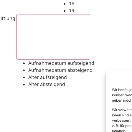
18
19
ittlung
:
Aufnahmedatum absteigend
Aufnahmedatum aufsteigend
Aufnahmedatum absteigend
Alter aufsteigend
Alter absteigend
Wir benötig
können.Wenn 
geben möcht
Wir verwend
ihnen sind e
verbessern.
z. B. für p
Inhalten.