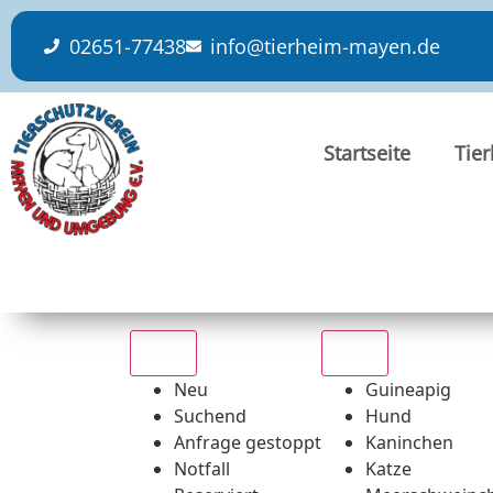
content
02651-77438
info@tierheim-mayen.de
Startseite
Tie
Alle
Alle
Neu
Guineapig
Suchend
Hund
Anfrage gestoppt
Kaninchen
Notfall
Katze