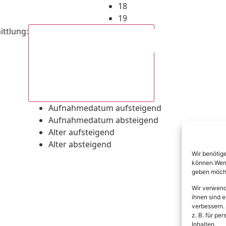
18
19
ittlung
:
Aufnahmedatum absteigend
Aufnahmedatum aufsteigend
Aufnahmedatum absteigend
Alter aufsteigend
Alter absteigend
Wir benötig
können.Wenn 
geben möcht
Wir verwend
ihnen sind e
verbessern.
z. B. für p
Inhalten.