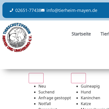
content
02651-77438
info@tierheim-mayen.de
Startseite
Tie
Alle
Alle
Neu
Guineapig
Suchend
Hund
Anfrage gestoppt
Kaninchen
Notfall
Katze