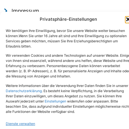
Impressum
Datenschutz
Privatsphäre-Einstellungen
Wir benötigen Ihre Einwilligung, bevor Sie unsere Website weiter besuchen
können.Wenn Sie unter 16 Jahre alt sind und Ihre Einwilligung zu optionalen
Services geben möchten, müssen Sie Ihre Erziehungsberechtigten um
Erlaubnis bitten.
Wir verwenden Cookies und andere Technologien auf unserer Website. Einig
von ihnen sind essenziell, während andere uns helfen, diese Website und Ihr
Erfahrung zu verbessern. Personenbezogene Daten können verarbeitet
werden (z. B. IP-Adressen), z. B. für personalisierte Anzeigen und Inhalte ode
Tel.: (02651) - 77438
info@tierheim-mayen.de
die Messung von Anzeigen und Inhalten.
In der Pluns 1, 56727 Mayen
Weitere Informationen über die Verwendung Ihrer Daten finden Sie in unserer
Datenschutzerklärung
. Es besteht keine Verpflichtung, in die Verarbeitung
Ihrer Daten einzuwilligen, um dieses Angebot zu nutzen. Sie können Ihre
Copyright © 2024. Alle Rechte vorbehalten.
Auswahl jederzeit unter
Einstellungen
widerrufen oder anpassen. Bitte
beachten Sie, dass aufgrund individueller Einstellungen möglicherweise nich
alle Funktionen der Website verfügbar sind.
Dienste verwalten