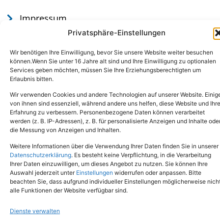
Impressum
Datenschutz
Privatsphäre-Einstellungen
Wir benötigen Ihre Einwilligung, bevor Sie unsere Website weiter besuchen
können.Wenn Sie unter 16 Jahre alt sind und Ihre Einwilligung zu optionalen
Services geben möchten, müssen Sie Ihre Erziehungsberechtigten um
Erlaubnis bitten.
Wir verwenden Cookies und andere Technologien auf unserer Website. Einig
von ihnen sind essenziell, während andere uns helfen, diese Website und Ihr
Erfahrung zu verbessern. Personenbezogene Daten können verarbeitet
werden (z. B. IP-Adressen), z. B. für personalisierte Anzeigen und Inhalte ode
Tel.: (02651) - 77438
info@tierheim-mayen.de
die Messung von Anzeigen und Inhalten.
In der Pluns 1, 56727 Mayen
Weitere Informationen über die Verwendung Ihrer Daten finden Sie in unserer
Datenschutzerklärung
. Es besteht keine Verpflichtung, in die Verarbeitung
Ihrer Daten einzuwilligen, um dieses Angebot zu nutzen. Sie können Ihre
Copyright © 2024. Alle Rechte vorbehalten.
Auswahl jederzeit unter
Einstellungen
widerrufen oder anpassen. Bitte
beachten Sie, dass aufgrund individueller Einstellungen möglicherweise nich
alle Funktionen der Website verfügbar sind.
Dienste verwalten