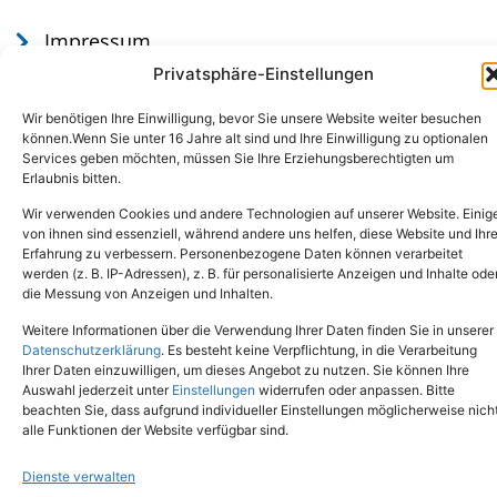
Impressum
Datenschutz
Privatsphäre-Einstellungen
Wir benötigen Ihre Einwilligung, bevor Sie unsere Website weiter besuchen
können.Wenn Sie unter 16 Jahre alt sind und Ihre Einwilligung zu optionalen
Services geben möchten, müssen Sie Ihre Erziehungsberechtigten um
Erlaubnis bitten.
Wir verwenden Cookies und andere Technologien auf unserer Website. Einig
von ihnen sind essenziell, während andere uns helfen, diese Website und Ihr
Erfahrung zu verbessern. Personenbezogene Daten können verarbeitet
werden (z. B. IP-Adressen), z. B. für personalisierte Anzeigen und Inhalte ode
Tel.: (02651) - 77438
info@tierheim-mayen.de
die Messung von Anzeigen und Inhalten.
In der Pluns 1, 56727 Mayen
Weitere Informationen über die Verwendung Ihrer Daten finden Sie in unserer
Datenschutzerklärung
. Es besteht keine Verpflichtung, in die Verarbeitung
Ihrer Daten einzuwilligen, um dieses Angebot zu nutzen. Sie können Ihre
Copyright © 2024. Alle Rechte vorbehalten.
Auswahl jederzeit unter
Einstellungen
widerrufen oder anpassen. Bitte
beachten Sie, dass aufgrund individueller Einstellungen möglicherweise nich
alle Funktionen der Website verfügbar sind.
Dienste verwalten