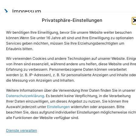
Impressum
Datenschutz
Privatsphäre-Einstellungen
Wir benötigen Ihre Einwilligung, bevor Sie unsere Website weiter besuchen
können.Wenn Sie unter 16 Jahre alt sind und Ihre Einwilligung zu optionalen
Services geben möchten, müssen Sie Ihre Erziehungsberechtigten um
Erlaubnis bitten.
Wir verwenden Cookies und andere Technologien auf unserer Website. Einig
von ihnen sind essenziell, während andere uns helfen, diese Website und Ihr
Erfahrung zu verbessern. Personenbezogene Daten können verarbeitet
werden (z. B. IP-Adressen), z. B. für personalisierte Anzeigen und Inhalte ode
Tel.: (02651) - 77438
info@tierheim-mayen.de
die Messung von Anzeigen und Inhalten.
In der Pluns 1, 56727 Mayen
Weitere Informationen über die Verwendung Ihrer Daten finden Sie in unserer
Datenschutzerklärung
. Es besteht keine Verpflichtung, in die Verarbeitung
Ihrer Daten einzuwilligen, um dieses Angebot zu nutzen. Sie können Ihre
Copyright © 2024. Alle Rechte vorbehalten.
Auswahl jederzeit unter
Einstellungen
widerrufen oder anpassen. Bitte
beachten Sie, dass aufgrund individueller Einstellungen möglicherweise nich
alle Funktionen der Website verfügbar sind.
Dienste verwalten