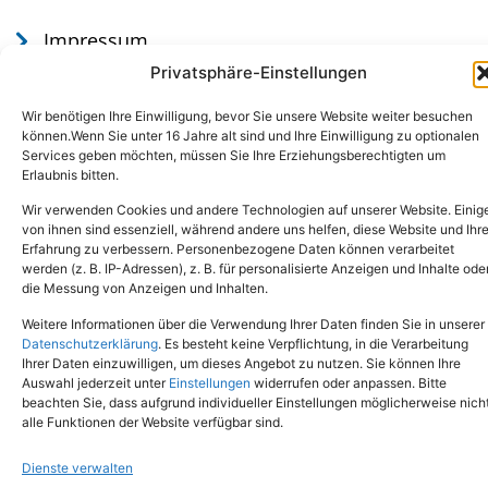
Impressum
Datenschutz
Privatsphäre-Einstellungen
Wir benötigen Ihre Einwilligung, bevor Sie unsere Website weiter besuchen
können.Wenn Sie unter 16 Jahre alt sind und Ihre Einwilligung zu optionalen
Services geben möchten, müssen Sie Ihre Erziehungsberechtigten um
Erlaubnis bitten.
Wir verwenden Cookies und andere Technologien auf unserer Website. Einig
von ihnen sind essenziell, während andere uns helfen, diese Website und Ihr
Erfahrung zu verbessern. Personenbezogene Daten können verarbeitet
werden (z. B. IP-Adressen), z. B. für personalisierte Anzeigen und Inhalte ode
Tel.: (02651) - 77438
info@tierheim-mayen.de
die Messung von Anzeigen und Inhalten.
In der Pluns 1, 56727 Mayen
Weitere Informationen über die Verwendung Ihrer Daten finden Sie in unserer
Datenschutzerklärung
. Es besteht keine Verpflichtung, in die Verarbeitung
Ihrer Daten einzuwilligen, um dieses Angebot zu nutzen. Sie können Ihre
Copyright © 2024. Alle Rechte vorbehalten.
Auswahl jederzeit unter
Einstellungen
widerrufen oder anpassen. Bitte
beachten Sie, dass aufgrund individueller Einstellungen möglicherweise nich
alle Funktionen der Website verfügbar sind.
Dienste verwalten