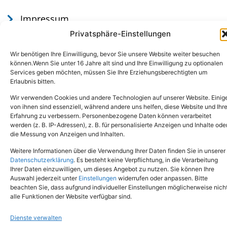
Impressum
Datenschutz
Privatsphäre-Einstellungen
Wir benötigen Ihre Einwilligung, bevor Sie unsere Website weiter besuchen
können.Wenn Sie unter 16 Jahre alt sind und Ihre Einwilligung zu optionalen
Services geben möchten, müssen Sie Ihre Erziehungsberechtigten um
Erlaubnis bitten.
Wir verwenden Cookies und andere Technologien auf unserer Website. Einig
von ihnen sind essenziell, während andere uns helfen, diese Website und Ihr
Erfahrung zu verbessern. Personenbezogene Daten können verarbeitet
werden (z. B. IP-Adressen), z. B. für personalisierte Anzeigen und Inhalte ode
Tel.: (02651) - 77438
info@tierheim-mayen.de
die Messung von Anzeigen und Inhalten.
In der Pluns 1, 56727 Mayen
Weitere Informationen über die Verwendung Ihrer Daten finden Sie in unserer
Datenschutzerklärung
. Es besteht keine Verpflichtung, in die Verarbeitung
Ihrer Daten einzuwilligen, um dieses Angebot zu nutzen. Sie können Ihre
Copyright © 2024. Alle Rechte vorbehalten.
Auswahl jederzeit unter
Einstellungen
widerrufen oder anpassen. Bitte
beachten Sie, dass aufgrund individueller Einstellungen möglicherweise nich
alle Funktionen der Website verfügbar sind.
Dienste verwalten