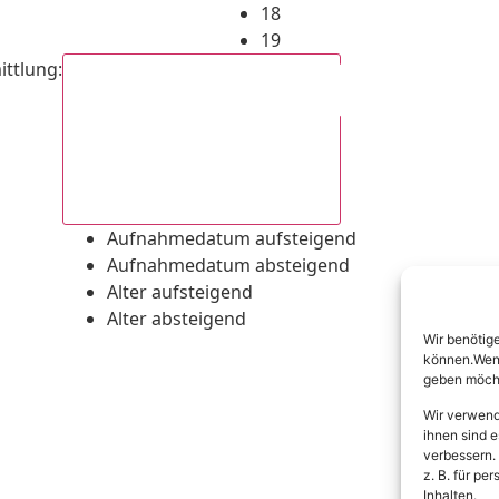
18
19
ittlung
:
Aufnahmedatum absteigend
Aufnahmedatum aufsteigend
Aufnahmedatum absteigend
Alter aufsteigend
Alter absteigend
Wir benötig
können.Wenn 
geben möcht
Wir verwend
ihnen sind e
verbessern.
z. B. für p
Inhalten.