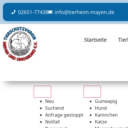
content
02651-77438
info@tierheim-mayen.de
Startseite
Tie
Alle
Alle
Neu
Guineapig
Suchend
Hund
Anfrage gestoppt
Kaninchen
Notfall
Katze