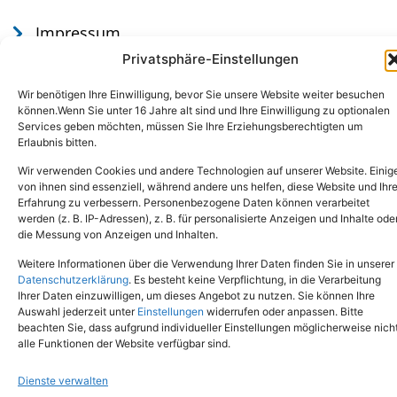
Impressum
Datenschutz
Privatsphäre-Einstellungen
Wir benötigen Ihre Einwilligung, bevor Sie unsere Website weiter besuchen
können.Wenn Sie unter 16 Jahre alt sind und Ihre Einwilligung zu optionalen
Services geben möchten, müssen Sie Ihre Erziehungsberechtigten um
Erlaubnis bitten.
Wir verwenden Cookies und andere Technologien auf unserer Website. Einig
von ihnen sind essenziell, während andere uns helfen, diese Website und Ihr
Erfahrung zu verbessern. Personenbezogene Daten können verarbeitet
werden (z. B. IP-Adressen), z. B. für personalisierte Anzeigen und Inhalte ode
Tel.: (02651) - 77438
info@tierheim-mayen.de
die Messung von Anzeigen und Inhalten.
In der Pluns 1, 56727 Mayen
Weitere Informationen über die Verwendung Ihrer Daten finden Sie in unserer
Datenschutzerklärung
. Es besteht keine Verpflichtung, in die Verarbeitung
Ihrer Daten einzuwilligen, um dieses Angebot zu nutzen. Sie können Ihre
Copyright © 2024. Alle Rechte vorbehalten.
Auswahl jederzeit unter
Einstellungen
widerrufen oder anpassen. Bitte
beachten Sie, dass aufgrund individueller Einstellungen möglicherweise nich
alle Funktionen der Website verfügbar sind.
Dienste verwalten