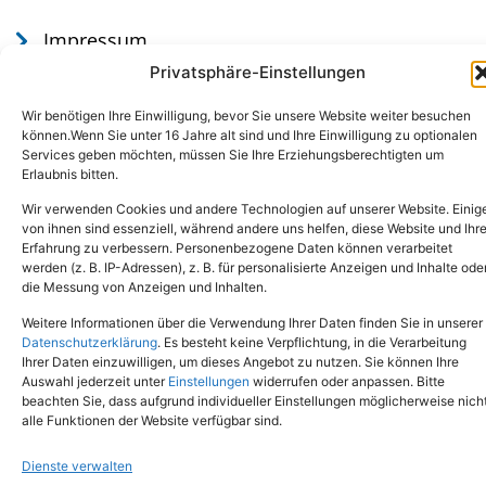
Impressum
Datenschutz
Privatsphäre-Einstellungen
Wir benötigen Ihre Einwilligung, bevor Sie unsere Website weiter besuchen
können.Wenn Sie unter 16 Jahre alt sind und Ihre Einwilligung zu optionalen
Services geben möchten, müssen Sie Ihre Erziehungsberechtigten um
Erlaubnis bitten.
Wir verwenden Cookies und andere Technologien auf unserer Website. Einig
von ihnen sind essenziell, während andere uns helfen, diese Website und Ihr
Erfahrung zu verbessern. Personenbezogene Daten können verarbeitet
werden (z. B. IP-Adressen), z. B. für personalisierte Anzeigen und Inhalte ode
Tel.: (02651) - 77438
info@tierheim-mayen.de
die Messung von Anzeigen und Inhalten.
In der Pluns 1, 56727 Mayen
Weitere Informationen über die Verwendung Ihrer Daten finden Sie in unserer
Datenschutzerklärung
. Es besteht keine Verpflichtung, in die Verarbeitung
Ihrer Daten einzuwilligen, um dieses Angebot zu nutzen. Sie können Ihre
Copyright © 2024. Alle Rechte vorbehalten.
Auswahl jederzeit unter
Einstellungen
widerrufen oder anpassen. Bitte
beachten Sie, dass aufgrund individueller Einstellungen möglicherweise nich
alle Funktionen der Website verfügbar sind.
Dienste verwalten