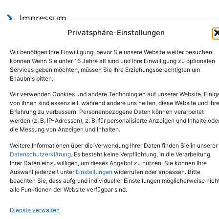
Impressum
Datenschutz
Privatsphäre-Einstellungen
Wir benötigen Ihre Einwilligung, bevor Sie unsere Website weiter besuchen
können.Wenn Sie unter 16 Jahre alt sind und Ihre Einwilligung zu optionalen
Services geben möchten, müssen Sie Ihre Erziehungsberechtigten um
Erlaubnis bitten.
Wir verwenden Cookies und andere Technologien auf unserer Website. Einig
von ihnen sind essenziell, während andere uns helfen, diese Website und Ihr
Erfahrung zu verbessern. Personenbezogene Daten können verarbeitet
werden (z. B. IP-Adressen), z. B. für personalisierte Anzeigen und Inhalte ode
Tel.: (02651) - 77438
info@tierheim-mayen.de
die Messung von Anzeigen und Inhalten.
In der Pluns 1, 56727 Mayen
Weitere Informationen über die Verwendung Ihrer Daten finden Sie in unserer
Datenschutzerklärung
. Es besteht keine Verpflichtung, in die Verarbeitung
Ihrer Daten einzuwilligen, um dieses Angebot zu nutzen. Sie können Ihre
Copyright © 2024. Alle Rechte vorbehalten.
Auswahl jederzeit unter
Einstellungen
widerrufen oder anpassen. Bitte
beachten Sie, dass aufgrund individueller Einstellungen möglicherweise nich
alle Funktionen der Website verfügbar sind.
Dienste verwalten