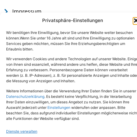
Impressum
Datenschutz
Privatsphäre-Einstellungen
Wir benötigen Ihre Einwilligung, bevor Sie unsere Website weiter besuchen
können.Wenn Sie unter 16 Jahre alt sind und Ihre Einwilligung zu optionalen
Services geben möchten, müssen Sie Ihre Erziehungsberechtigten um
Erlaubnis bitten.
Wir verwenden Cookies und andere Technologien auf unserer Website. Einig
von ihnen sind essenziell, während andere uns helfen, diese Website und Ihr
Erfahrung zu verbessern. Personenbezogene Daten können verarbeitet
werden (z. B. IP-Adressen), z. B. für personalisierte Anzeigen und Inhalte ode
Tel.: (02651) - 77438
info@tierheim-mayen.de
die Messung von Anzeigen und Inhalten.
In der Pluns 1, 56727 Mayen
Weitere Informationen über die Verwendung Ihrer Daten finden Sie in unserer
Datenschutzerklärung
. Es besteht keine Verpflichtung, in die Verarbeitung
Ihrer Daten einzuwilligen, um dieses Angebot zu nutzen. Sie können Ihre
Copyright © 2024. Alle Rechte vorbehalten.
Auswahl jederzeit unter
Einstellungen
widerrufen oder anpassen. Bitte
beachten Sie, dass aufgrund individueller Einstellungen möglicherweise nich
alle Funktionen der Website verfügbar sind.
Dienste verwalten