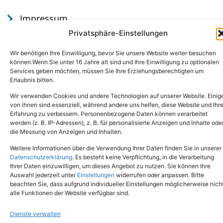
Impressum
Datenschutz
Privatsphäre-Einstellungen
Wir benötigen Ihre Einwilligung, bevor Sie unsere Website weiter besuchen
können.Wenn Sie unter 16 Jahre alt sind und Ihre Einwilligung zu optionalen
Services geben möchten, müssen Sie Ihre Erziehungsberechtigten um
Erlaubnis bitten.
Wir verwenden Cookies und andere Technologien auf unserer Website. Einig
von ihnen sind essenziell, während andere uns helfen, diese Website und Ihr
Erfahrung zu verbessern. Personenbezogene Daten können verarbeitet
werden (z. B. IP-Adressen), z. B. für personalisierte Anzeigen und Inhalte ode
Tel.: (02651) - 77438
info@tierheim-mayen.de
die Messung von Anzeigen und Inhalten.
In der Pluns 1, 56727 Mayen
Weitere Informationen über die Verwendung Ihrer Daten finden Sie in unserer
Datenschutzerklärung
. Es besteht keine Verpflichtung, in die Verarbeitung
Ihrer Daten einzuwilligen, um dieses Angebot zu nutzen. Sie können Ihre
Copyright © 2024. Alle Rechte vorbehalten.
Auswahl jederzeit unter
Einstellungen
widerrufen oder anpassen. Bitte
beachten Sie, dass aufgrund individueller Einstellungen möglicherweise nich
alle Funktionen der Website verfügbar sind.
Dienste verwalten