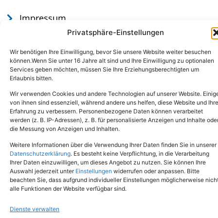
Impressum
Datenschutz
Privatsphäre-Einstellungen
Wir benötigen Ihre Einwilligung, bevor Sie unsere Website weiter besuchen
können.Wenn Sie unter 16 Jahre alt sind und Ihre Einwilligung zu optionalen
Services geben möchten, müssen Sie Ihre Erziehungsberechtigten um
Erlaubnis bitten.
Wir verwenden Cookies und andere Technologien auf unserer Website. Einig
von ihnen sind essenziell, während andere uns helfen, diese Website und Ihr
Erfahrung zu verbessern. Personenbezogene Daten können verarbeitet
werden (z. B. IP-Adressen), z. B. für personalisierte Anzeigen und Inhalte ode
Tel.: (02651) - 77438
info@tierheim-mayen.de
die Messung von Anzeigen und Inhalten.
In der Pluns 1, 56727 Mayen
Weitere Informationen über die Verwendung Ihrer Daten finden Sie in unserer
Datenschutzerklärung
. Es besteht keine Verpflichtung, in die Verarbeitung
Ihrer Daten einzuwilligen, um dieses Angebot zu nutzen. Sie können Ihre
Copyright © 2024. Alle Rechte vorbehalten.
Auswahl jederzeit unter
Einstellungen
widerrufen oder anpassen. Bitte
beachten Sie, dass aufgrund individueller Einstellungen möglicherweise nich
alle Funktionen der Website verfügbar sind.
Dienste verwalten