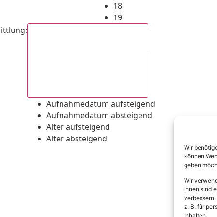
18
19
ittlung
:
Aufnahmedatum absteigend
Aufnahmedatum aufsteigend
Aufnahmedatum absteigend
Alter aufsteigend
Alter absteigend
Wir benötig
können.Wenn 
geben möcht
Wir verwend
ihnen sind e
verbessern.
z. B. für p
Inhalten.