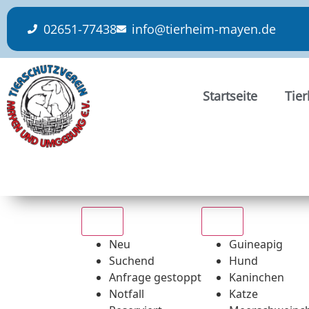
content
02651-77438
info@tierheim-mayen.de
Startseite
Tie
Alle
Alle
Neu
Guineapig
Suchend
Hund
Anfrage gestoppt
Kaninchen
Notfall
Katze