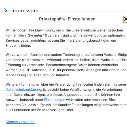
Impressum
Datenschutz
Privatsphäre-Einstellungen
Wir benötigen Ihre Einwilligung, bevor Sie unsere Website weiter besuchen
können.Wenn Sie unter 16 Jahre alt sind und Ihre Einwilligung zu optionalen
Services geben möchten, müssen Sie Ihre Erziehungsberechtigten um
Erlaubnis bitten.
Wir verwenden Cookies und andere Technologien auf unserer Website. Einig
von ihnen sind essenziell, während andere uns helfen, diese Website und Ihr
Erfahrung zu verbessern. Personenbezogene Daten können verarbeitet
werden (z. B. IP-Adressen), z. B. für personalisierte Anzeigen und Inhalte ode
Tel.: (02651) - 77438
info@tierheim-mayen.de
die Messung von Anzeigen und Inhalten.
In der Pluns 1, 56727 Mayen
Weitere Informationen über die Verwendung Ihrer Daten finden Sie in unserer
Datenschutzerklärung
. Es besteht keine Verpflichtung, in die Verarbeitung
Ihrer Daten einzuwilligen, um dieses Angebot zu nutzen. Sie können Ihre
Copyright © 2024. Alle Rechte vorbehalten.
Auswahl jederzeit unter
Einstellungen
widerrufen oder anpassen. Bitte
beachten Sie, dass aufgrund individueller Einstellungen möglicherweise nich
alle Funktionen der Website verfügbar sind.
Dienste verwalten