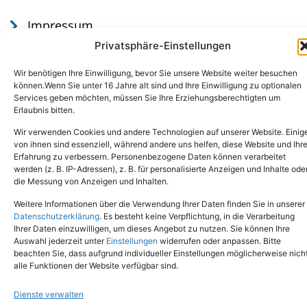
Impressum
Datenschutz
Privatsphäre-Einstellungen
Wir benötigen Ihre Einwilligung, bevor Sie unsere Website weiter besuchen
können.Wenn Sie unter 16 Jahre alt sind und Ihre Einwilligung zu optionalen
Services geben möchten, müssen Sie Ihre Erziehungsberechtigten um
Erlaubnis bitten.
Wir verwenden Cookies und andere Technologien auf unserer Website. Einig
von ihnen sind essenziell, während andere uns helfen, diese Website und Ihr
Erfahrung zu verbessern. Personenbezogene Daten können verarbeitet
werden (z. B. IP-Adressen), z. B. für personalisierte Anzeigen und Inhalte ode
Tel.: (02651) - 77438
info@tierheim-mayen.de
die Messung von Anzeigen und Inhalten.
In der Pluns 1, 56727 Mayen
Weitere Informationen über die Verwendung Ihrer Daten finden Sie in unserer
Datenschutzerklärung
. Es besteht keine Verpflichtung, in die Verarbeitung
Ihrer Daten einzuwilligen, um dieses Angebot zu nutzen. Sie können Ihre
Copyright © 2024. Alle Rechte vorbehalten.
Auswahl jederzeit unter
Einstellungen
widerrufen oder anpassen. Bitte
beachten Sie, dass aufgrund individueller Einstellungen möglicherweise nich
alle Funktionen der Website verfügbar sind.
Dienste verwalten