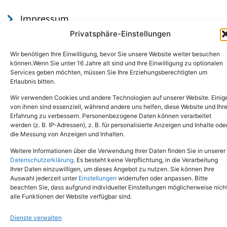
Impressum
Datenschutz
Privatsphäre-Einstellungen
Wir benötigen Ihre Einwilligung, bevor Sie unsere Website weiter besuchen
können.Wenn Sie unter 16 Jahre alt sind und Ihre Einwilligung zu optionalen
Services geben möchten, müssen Sie Ihre Erziehungsberechtigten um
Erlaubnis bitten.
Wir verwenden Cookies und andere Technologien auf unserer Website. Einig
von ihnen sind essenziell, während andere uns helfen, diese Website und Ihr
Erfahrung zu verbessern. Personenbezogene Daten können verarbeitet
werden (z. B. IP-Adressen), z. B. für personalisierte Anzeigen und Inhalte ode
Tel.: (02651) - 77438
info@tierheim-mayen.de
die Messung von Anzeigen und Inhalten.
In der Pluns 1, 56727 Mayen
Weitere Informationen über die Verwendung Ihrer Daten finden Sie in unserer
Datenschutzerklärung
. Es besteht keine Verpflichtung, in die Verarbeitung
Ihrer Daten einzuwilligen, um dieses Angebot zu nutzen. Sie können Ihre
Copyright © 2024. Alle Rechte vorbehalten.
Auswahl jederzeit unter
Einstellungen
widerrufen oder anpassen. Bitte
beachten Sie, dass aufgrund individueller Einstellungen möglicherweise nich
alle Funktionen der Website verfügbar sind.
Dienste verwalten