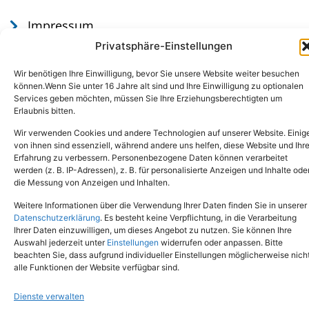
Impressum
Datenschutz
Privatsphäre-Einstellungen
Wir benötigen Ihre Einwilligung, bevor Sie unsere Website weiter besuchen
können.Wenn Sie unter 16 Jahre alt sind und Ihre Einwilligung zu optionalen
Services geben möchten, müssen Sie Ihre Erziehungsberechtigten um
Erlaubnis bitten.
Wir verwenden Cookies und andere Technologien auf unserer Website. Einig
von ihnen sind essenziell, während andere uns helfen, diese Website und Ihr
Erfahrung zu verbessern. Personenbezogene Daten können verarbeitet
werden (z. B. IP-Adressen), z. B. für personalisierte Anzeigen und Inhalte ode
Tel.: (02651) - 77438
info@tierheim-mayen.de
die Messung von Anzeigen und Inhalten.
In der Pluns 1, 56727 Mayen
Weitere Informationen über die Verwendung Ihrer Daten finden Sie in unserer
Datenschutzerklärung
. Es besteht keine Verpflichtung, in die Verarbeitung
Ihrer Daten einzuwilligen, um dieses Angebot zu nutzen. Sie können Ihre
Copyright © 2024. Alle Rechte vorbehalten.
Auswahl jederzeit unter
Einstellungen
widerrufen oder anpassen. Bitte
beachten Sie, dass aufgrund individueller Einstellungen möglicherweise nich
alle Funktionen der Website verfügbar sind.
Dienste verwalten