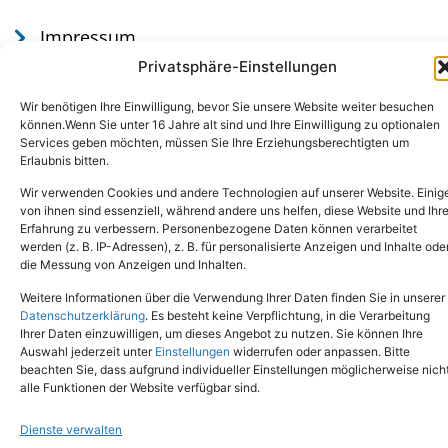
Impressum
Datenschutz
Privatsphäre-Einstellungen
Wir benötigen Ihre Einwilligung, bevor Sie unsere Website weiter besuchen
können.Wenn Sie unter 16 Jahre alt sind und Ihre Einwilligung zu optionalen
Services geben möchten, müssen Sie Ihre Erziehungsberechtigten um
Erlaubnis bitten.
Wir verwenden Cookies und andere Technologien auf unserer Website. Einig
von ihnen sind essenziell, während andere uns helfen, diese Website und Ihr
Erfahrung zu verbessern. Personenbezogene Daten können verarbeitet
werden (z. B. IP-Adressen), z. B. für personalisierte Anzeigen und Inhalte ode
Tel.: (02651) - 77438
info@tierheim-mayen.de
die Messung von Anzeigen und Inhalten.
In der Pluns 1, 56727 Mayen
Weitere Informationen über die Verwendung Ihrer Daten finden Sie in unserer
Datenschutzerklärung
. Es besteht keine Verpflichtung, in die Verarbeitung
Ihrer Daten einzuwilligen, um dieses Angebot zu nutzen. Sie können Ihre
Copyright © 2024. Alle Rechte vorbehalten.
Auswahl jederzeit unter
Einstellungen
widerrufen oder anpassen. Bitte
beachten Sie, dass aufgrund individueller Einstellungen möglicherweise nich
alle Funktionen der Website verfügbar sind.
Dienste verwalten