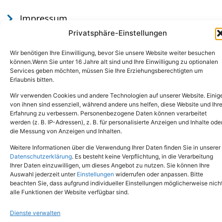
Impressum
Datenschutz
Privatsphäre-Einstellungen
Wir benötigen Ihre Einwilligung, bevor Sie unsere Website weiter besuchen
können.Wenn Sie unter 16 Jahre alt sind und Ihre Einwilligung zu optionalen
Services geben möchten, müssen Sie Ihre Erziehungsberechtigten um
Erlaubnis bitten.
Wir verwenden Cookies und andere Technologien auf unserer Website. Einig
von ihnen sind essenziell, während andere uns helfen, diese Website und Ihr
Erfahrung zu verbessern. Personenbezogene Daten können verarbeitet
werden (z. B. IP-Adressen), z. B. für personalisierte Anzeigen und Inhalte ode
Tel.: (02651) - 77438
info@tierheim-mayen.de
die Messung von Anzeigen und Inhalten.
In der Pluns 1, 56727 Mayen
Weitere Informationen über die Verwendung Ihrer Daten finden Sie in unserer
Datenschutzerklärung
. Es besteht keine Verpflichtung, in die Verarbeitung
Ihrer Daten einzuwilligen, um dieses Angebot zu nutzen. Sie können Ihre
Copyright © 2024. Alle Rechte vorbehalten.
Auswahl jederzeit unter
Einstellungen
widerrufen oder anpassen. Bitte
beachten Sie, dass aufgrund individueller Einstellungen möglicherweise nich
alle Funktionen der Website verfügbar sind.
Dienste verwalten