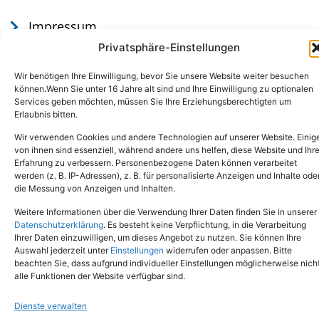
Impressum
Datenschutz
Privatsphäre-Einstellungen
Wir benötigen Ihre Einwilligung, bevor Sie unsere Website weiter besuchen
können.Wenn Sie unter 16 Jahre alt sind und Ihre Einwilligung zu optionalen
Services geben möchten, müssen Sie Ihre Erziehungsberechtigten um
Erlaubnis bitten.
Wir verwenden Cookies und andere Technologien auf unserer Website. Einig
von ihnen sind essenziell, während andere uns helfen, diese Website und Ihr
Erfahrung zu verbessern. Personenbezogene Daten können verarbeitet
werden (z. B. IP-Adressen), z. B. für personalisierte Anzeigen und Inhalte ode
Tel.: (02651) - 77438
info@tierheim-mayen.de
die Messung von Anzeigen und Inhalten.
In der Pluns 1, 56727 Mayen
Weitere Informationen über die Verwendung Ihrer Daten finden Sie in unserer
Datenschutzerklärung
. Es besteht keine Verpflichtung, in die Verarbeitung
Ihrer Daten einzuwilligen, um dieses Angebot zu nutzen. Sie können Ihre
Copyright © 2024. Alle Rechte vorbehalten.
Auswahl jederzeit unter
Einstellungen
widerrufen oder anpassen. Bitte
beachten Sie, dass aufgrund individueller Einstellungen möglicherweise nich
alle Funktionen der Website verfügbar sind.
Dienste verwalten