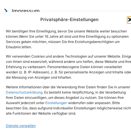
Impressum
Datenschutz
Privatsphäre-Einstellungen
Wir benötigen Ihre Einwilligung, bevor Sie unsere Website weiter besuchen
können.Wenn Sie unter 16 Jahre alt sind und Ihre Einwilligung zu optionalen
Services geben möchten, müssen Sie Ihre Erziehungsberechtigten um
Erlaubnis bitten.
Wir verwenden Cookies und andere Technologien auf unserer Website. Einig
von ihnen sind essenziell, während andere uns helfen, diese Website und Ihr
Erfahrung zu verbessern. Personenbezogene Daten können verarbeitet
werden (z. B. IP-Adressen), z. B. für personalisierte Anzeigen und Inhalte ode
Tel.: (02651) - 77438
info@tierheim-mayen.de
die Messung von Anzeigen und Inhalten.
In der Pluns 1, 56727 Mayen
Weitere Informationen über die Verwendung Ihrer Daten finden Sie in unserer
Datenschutzerklärung
. Es besteht keine Verpflichtung, in die Verarbeitung
Ihrer Daten einzuwilligen, um dieses Angebot zu nutzen. Sie können Ihre
Copyright © 2024. Alle Rechte vorbehalten.
Auswahl jederzeit unter
Einstellungen
widerrufen oder anpassen. Bitte
beachten Sie, dass aufgrund individueller Einstellungen möglicherweise nich
alle Funktionen der Website verfügbar sind.
Dienste verwalten