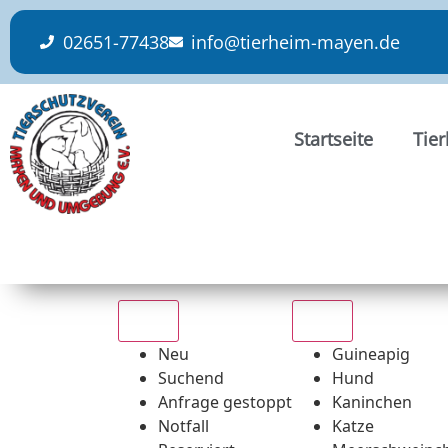
content
02651-77438
info@tierheim-mayen.de
Startseite
Tie
Alle
Alle
Neu
Guineapig
Suchend
Hund
Anfrage gestoppt
Kaninchen
Notfall
Katze