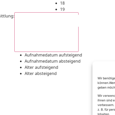
18
19
ittlung
:
Aufnahmedatum absteigend
Aufnahmedatum aufsteigend
Aufnahmedatum absteigend
Alter aufsteigend
Alter absteigend
Wir benötig
können.Wenn 
geben möcht
Wir verwend
ihnen sind e
verbessern.
z. B. für p
Inhalten.